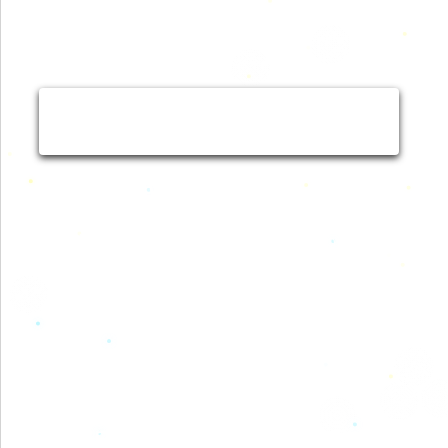
Gib hier den Code deiner Klasse ein
und du kommst direkt zur Bedarfsliste:
ZUR BEDARFSLISTE
Mehr Informationen für den Elternverein
und zu den Bedarfslisten findest du hier
Bestelle in unserem Shop