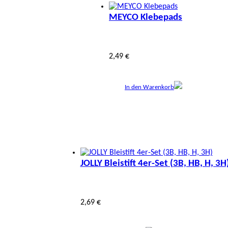
MEYCO Klebepads
2,49 €
In den Warenkorb
JOLLY Bleistift 4er-Set (3B, HB, H, 3H
2,69 €